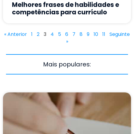
Melhores frases de habilidades e
competências para currículo
« Anterior
1
2
3
4
5
6
7
8
9
10
11
Seguinte
»
Mais populares: