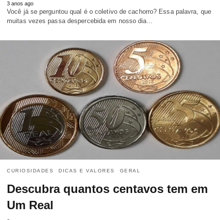
3 anos ago
Você já se perguntou qual é o coletivo de cachorro? Essa palavra, que
muitas vezes passa despercebida em nosso dia…
CURIOSIDADES
DICAS E VALORES
GERAL
Descubra quantos centavos tem em
Um Real