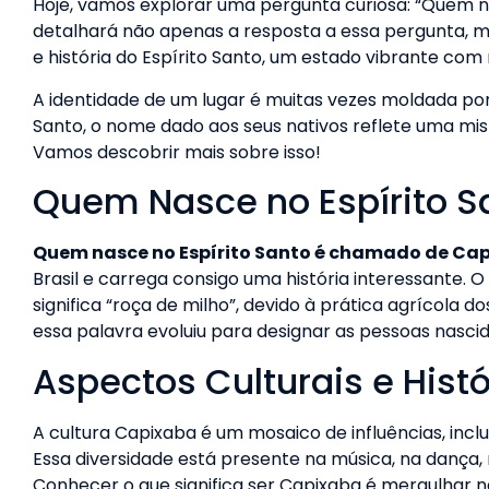
Hoje, vamos explorar uma pergunta curiosa: “Quem na
detalhará não apenas a resposta a essa pergunta, 
e história do Espírito Santo, um estado vibrante com 
A identidade de um lugar é muitas vezes moldada por
Santo, o nome dado aos seus nativos reflete uma mistu
Vamos descobrir mais sobre isso!
Quem Nasce no Espírito S
Quem nasce no Espírito Santo é chamado de Cap
Brasil e carrega consigo uma história interessante. 
significa “roça de milho”, devido à prática agrícola 
essa palavra evoluiu para designar as pessoas nasci
Aspectos Culturais e Histó
A cultura Capixaba é um mosaico de influências, inclu
Essa diversidade está presente na música, na dança, n
Conhecer o que significa ser Capixaba é mergulhar na 