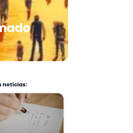
amado
 notícias: