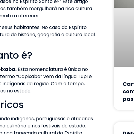
sce no Espírito Santo é?” Este artigo
mas também mergulhará na rica cultura
muito a oferecer.
 seus habitantes. No caso do Espírito
ra de história, geografia e cultura local.
anto é?
ixaba.
Esta nomenclatura é única no
O termo “Capixaba” vem da língua Tupi e
Car
dos indígenas da região. Com o tempo,
das no estado.
com
pas
ricos
indo indígenas, portuguesas e africanas.
a culinária e nos festivais do estado.
rica tapeçaria cultural do Espírito
Des