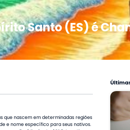
írito Santo (ES) é Ch
Últimas
as que nascem em determinadas regiões
ade e nome específico para seus nativos.