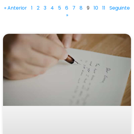
« Anterior
1
2
3
4
5
6
7
8
9
10
11
Seguinte
»